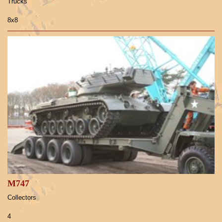
Trucks
8x8
M747
Collectors
4