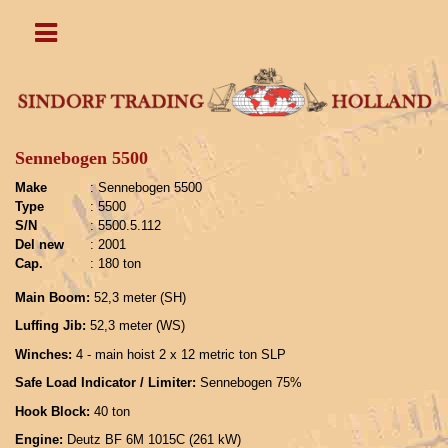
Sennebogen 5500
Make
: Sennebogen 5500
Type
: 5500
S/N
: 5500.5.112
Del new
: 2001
Cap.
: 180 ton
Main Boom:
52,3 meter (SH)
Luffing Jib:
52,3 meter (WS)
Winches:
4 - main hoist 2 x 12 metric ton SLP
Safe Load Indicator / Limiter:
Sennebogen 75%
Hook Block:
40 ton
Engine:
Deutz BF 6M 1015C (261 kW)