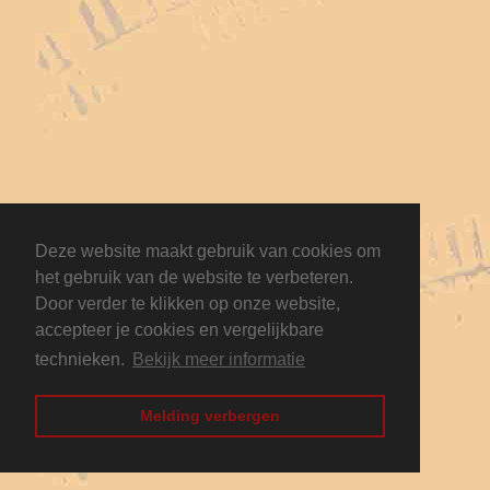
Deze website maakt gebruik van cookies om
het gebruik van de website te verbeteren.
Door verder te klikken op onze website,
accepteer je cookies en vergelijkbare
technieken.
Bekijk meer informatie
Melding verbergen